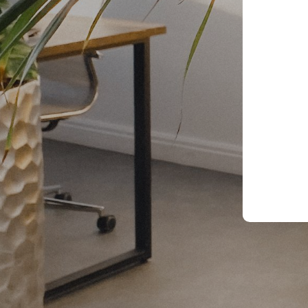
玩具、儿童
猫狗日用/笼子
仪表支架
产品信息变更通知2025.07.15
其他
猫狗日用/猫狗窝
灯系列（尾灯和转向灯）
关于2026年端午节工作安排通知2026.6.12
家居、花园、园艺类
家禽用品/鸡类用品
刹车连杆
美适
异宠用品
车轮垫片螺柱
商业
猫狗出行
其它
车把支架 /顶部压块
反光镜
脚踏板
防摔胶
传动轴盖