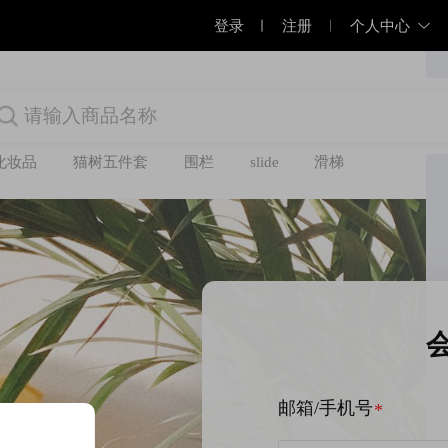
登录
注册
个人中心
化妆品
猫树五件套
围栏
slide
滑梯
邮箱/手机号