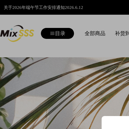
关于2026年端午节工作安排通知2026.6.12
关于2026年劳动节工作安排通知2026.4.23
目录
全部商品
补货
关于2026年清明节工作安排通知2026.4.1
箱包
鞋
户外其他
卫浴
商用其他
宠物其他
儿童其他
空气滤清器
游乐设施
待分类商品
阳台/户外/户外家具
儿童
商业家具/电脑椅
关于2026年春节服务安排的通知2026.1.28
户外
箱包
运动
屏风
汽配五金
猫树/爬架
品牌童车
发动机壳
童车/电动-轿车/SUV
家装建材
宠物
全系产品价格调整公告2025.10.17
家居
庭院家具
家居其他
商用桌椅
宠物屋/笼
乘骑童车
手柄
童车/电动-沙滩/卡丁/赛车
阳台/户外/花架/装饰架
关于2025年国庆中秋节工作安排通知2025.9.23
商用
沙发/床
猫狗玩具/猫爬架
开关
童车/电动-救护/消防/警车
餐厅家具/酒柜/架
产品升级通知2025.09.08
宠物
桌椅
猫狗日用
靠背架/后货架
儿童箱包
生活日用
美国劳工节仓库放假通知2025.8.29
儿童
床头柜
异宠用品/兔子用品
把端
童车/电动-吉普/皮卡/越野
家装建材/浴室用品
摩托车配件
厨房
猫狗玩具
油箱盖
童车/学步车
全系产品价格调整公告2025.07.08